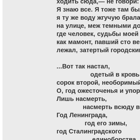
ходить сюда,— не говори: 
Я знаю все. Я тоже там был
я ту же воду жгучую брала
на улице, меж темными до
где человек, судьбы моей 
как мамонт, павший сто век
лежал, затертый городски
...Вот так настал,

                  одетый в кровь
сорок второй, необоримый 
О, год ожесточенья и упорс
Лишь насмерть,

              насмерть всюду 
Год Ленинграда,

               год его зимы,

год Сталинградского

                   единоборства.
