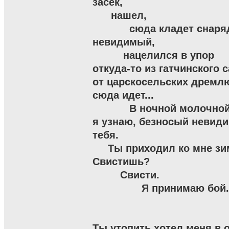
засек,

      нашел,

            сюда кладет снаря
невидимый,

          нацелился в упор

откуда-то из гатчинского са
от царскосельских дремл
сюда идет...

            В ночной молочно
я узнаю, безносый невидим
тебя.

     Ты приходил ко мне зи
Свистишь?

         Свисти.

                Я принимаю бой.

Ты утопить хотел меня в от