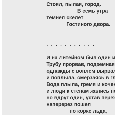
Стоял, пылая, город.

                    В семь утра

темнел скелет

             Гостиного двора.

.  .  .  .  .  .  .  .  .  .  .

И на Литейном был один и
Трубу прорвав, подземная 
однажды с воплем вырвал
и поплыла, смерзаясь в г
Вода плыла, гремя и кочен
и люди к стенам жались пе
но вдруг один, устав пере
наперерез пошел

               по корке льда,
