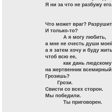
Я ни за что не разбужу его.
Что может враг? Разрушить
И только-то?

            А я могу любить,

а мне не счесть души моей
а я затем хочу и буду жить,
чтоб всю ее,

            как дань людскому
на жертвенник всемирный 
Грозишь?

        Грози.

Свисти со всех сторон.

Мы победили.

            Ты приговорен.
