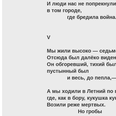
И люди нас не попрекнули
в том городе,

             где бредила война.
V

Мы жили высоко — седьмо
Отсюда был далёко виден 
Он обгоревший, тихий был
пустынный был

             и весь, до пепла,
А мы ходили в Летний по г
где, как в бору, кукушка ку
Возили реже мертвых.

                    Но гробы
