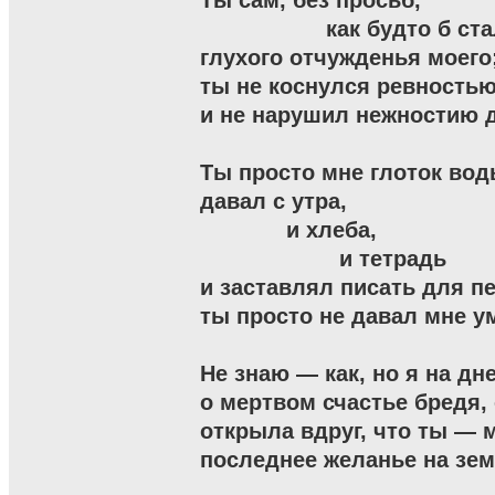
Ты сам, без просьб,

                   как будто б с
глухого отчужденья моего;
ты не коснулся ревностью 
и не нарушил нежностию д
Ты просто мне глоток вод
давал с утра,

             и хлеба,

                     и тетрадь

и заставлял писать для пе
ты просто не давал мне уми
Не знаю — как, но я на дне
о мертвом счастье бредя, о
открыла вдруг, что ты — м
последнее желанье на земл