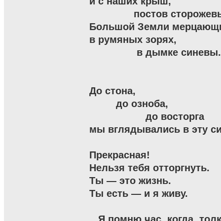
и с наших крыш,

               постов стороже
Большой Земли мерцающи
в румяных зорях,

                в дымке синевы.

До стона,

         до озноба,

                   до восторга

мы вглядывались в эту син
Прекрасная!

Нельзя тебя отторгнуть.

Ты — это жизнь.

Ты есть — и я живу.

...Я помню час, когда, тол