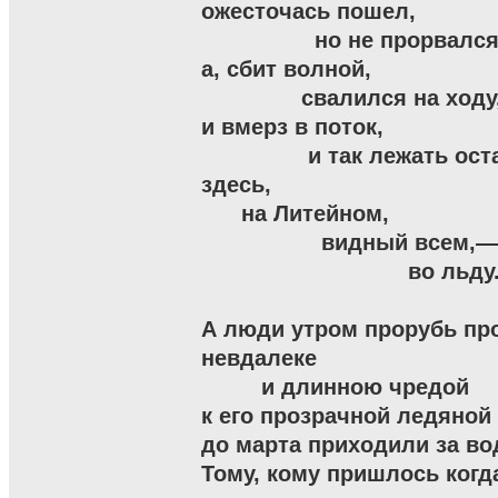
ожесточась пошел,

                 но не прорвался,
а, сбит волной,

               свалился на ходу,
и вмерз в поток,

                и так лежать ост
здесь,

      на Литейном,

                  видный всем,—

                               во льду.
А люди утром прорубь пр
невдалеке

         и длинною чредой

к его прозрачной ледяной 
до марта приходили за вод
Тому, кому пришлось когда