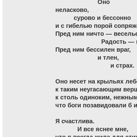
                       Оно

неласково,

          сурово и бессонно

и с гибелью порой сопряже
Пред ним ничто — веселье
                         Радость —
Пред ним бессилен враг,

                       и тлен,

                              и страх.

Оно несет на крыльях леб
к таким неугасающим верш
к столь одиноким, нежным 
что боги позавидовали б и
Я счастлива.

            И все яснее мне,
