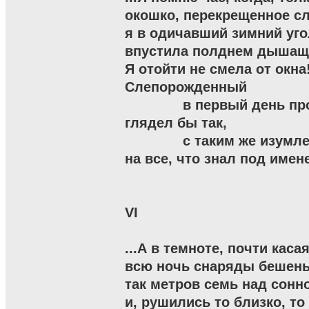
окошко, перекрещенное сл
я в одичавший зимний угол
впустила полднем дышаще
Я отойти не смела от окна!
Слепорожденный

              в первый день п
глядел бы так,

              с таким же изумл
на все, что знал под имене
VI

...А в темноте, почти касая
всю ночь снаряды бешены
так метров семь над сонн
и, рушились то близко, то 