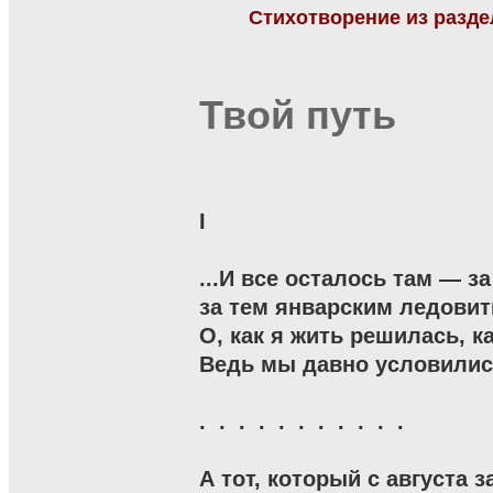
Стихотворение из разд
Твой путь
I

...И все осталось там — з
за тем январским ледовит
О, как я жить решилась, ка
Ведь мы давно условились
.  .  .  .  .  .  .  .  .  .  .

А тот, который с августа з