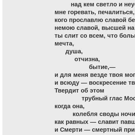
         над кем светло и не
мне горевать, печалиться, 
кого прославлю славой б
немою славой, высшей на
ты слит со всем, что бол
мечта,

      душа,

           отчизна,

                   бытие,—

и для меня везде твоя мог
и всюду — воскресение тво
Твердит об этом

               трубный глас Мо
когда она,

          колебля своды ночи,
как равных — славит павш
и Смерти — смертный приг