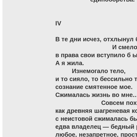
IV

В те дни исчез, отхлынул б
                               И смело
в права свои вступило б ы т
А я жила.

         Изнемогало тело,

и то сияло, то бессильно т
сознание смятенное мое.

Сжималась жизнь во мне...
                         Совсем по
как древняя шагреневая ко
с неистовой сжималась бы
едва владелец — бедный р
любое, незапретное, прост