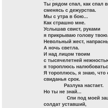
Ты рядом спал, как спал в
сменясь с дежурства.

Мы с утра в бою...

Как страшно мне.

Услышав свист, руками

я прикрываю голову твою.
Невольный жест, напрасны
А ночь светла.

И над лицом твоим

с тысячелетней нежностью
я тороплюсь налюбоваться
Я тороплюсь, я знаю, что 
свиданья срок.

              Разлука настает.

Но ты не знай...

                Спи под моей з
солдат уставший,
