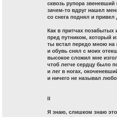
сквозь рупора звеневший 
зачем-то вдруг нашел меня
со снега поднял и привел 
Как в притчах позабытых 
пред путником, который из
ты встал передо мною на 
и обувь снял с моих отекши
высокое сложил мне изгол
чтоб легче сердцу было по
и лег в ногах, окоченевший
и ничего не называл любов
II

Я знаю, слишком знаю это 