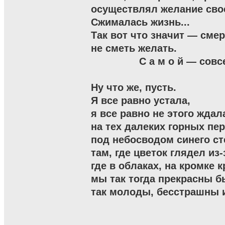
осуществлял желание свое
Сжималась жизнь...

Так вот что значит — смерт
не сметь желать.

                С а м о й — со
Ну что же, пусть.

Я все равно устала,

я все равно не этого ждала
на тех далеких горных пер
под небосводом синего сте
там, где цветок глядел из-з
где в облаках, на кромке к
мы так тогда прекрасны бы
так молоды, бесстрашны и