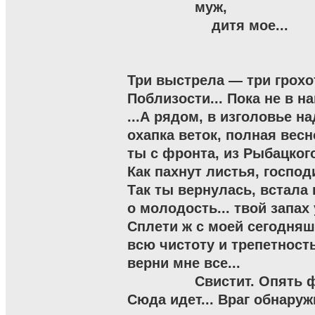
                муж,

                    дитя мое...

Три выстрела — три грохот
Поблизости... Пока не в наш
...А рядом, в изголовье на
охапка веток, полная весн
ты с фронта, из Рыбацкого,
Как пахнут листья, господи
Так ты вернулась, встала в
о молодость... твой запах 
Сплети ж с моей сегодня
всю чистоту и трепетность
верни мне все...

                Свистит. Опять 
Сюда идет... Враг обнаружи