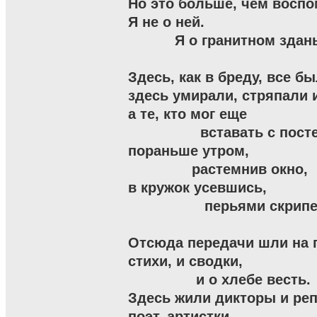
Но это больше, чем воспо
Я не о ней.

           Я о гранитном здань
Здесь, как в бреду, все б
здесь умирали, стряпали и
а те, кто мог еще

                 вставать с пост
пораньше утром,

               растемнив окно,

в кружок усевшись,

                  перьями скрипе
Отсюда передачи шли на г
стихи, и сводки,

                и о хлебе весть.

Здесь жили дикторы и реп
поэт, артистки...
