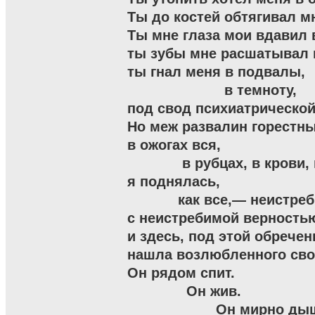
Ты до костей обтягивал мн
Ты мне глаза мои вдавил в
ты зубы мне расшатывал во
ты гнал меня в подвалы,

                       в темноту,

под свод психиатрической 
Но меж развалин горестны
в ожогах вся,

             в рубцах, в крови,
я поднялась,

            как все,— неистреб
с неистребимой верностью
и здесь, под этой обречен
нашла возлюбленного свое
Он рядом спит.

              Он жив.

                     Он мирно ды