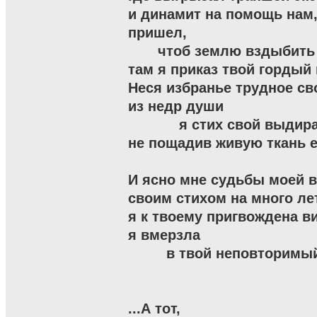
и динамит на помощь нам, 
пришел,

       чтоб землю вздыбить
там я приказ твой гордый 
Неся избранье трудное сво
из недр души

            я стих свой выдира
не пощадив живую ткань ее.
И ясно мне судьбы моей в
своим стихом на много лет
я к твоему пригвождена ви
я вмерзла

         в твой неповторимый
...А тот,
