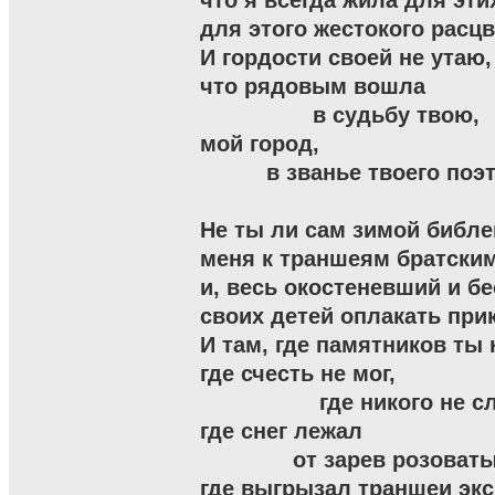
что я всегда жила для этих
для этого жестокого расцве
И гордости своей не утаю,

что рядовым вошла

                 в судьбу твою,

мой город,

          в званье твоего поэт
Не ты ли сам зимой библей
меня к траншеям братским
и, весь окостеневший и бе
своих детей оплакать прик
И там, где памятников ты н
где счесть не мог,

                  где никого не 
где снег лежал

              от зарев розоваты
где выгрызал траншеи экс