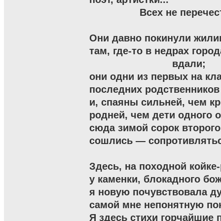
                 Всех не перечес
Они давно покинули жили
там, где-то в недрах города
                            вдали;

они одни из первых на кл
последних родственников 
и, спаяны сильней, чем кр
родней, чем дети одного от
сюда зимой сорок второго 
сошлись — сопротивляться
Здесь, на походной койке-
у каменки, блокадного божк
я новую почувствовала ду
самой мне непонятную пок
Я здесь стихи горчайшие п