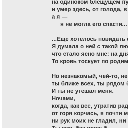
на одиноком блещущем пут
и умер здесь, от голода, в
а я —

     я не могла его спасти...

...Еще хотелось повидать с
Я думала о ней с такой лю
что стало ясно мне: на дня
То кровь тоскует по родим
Но незнакомый, чей-то, не
ты ближе всех, ты рядом б
И ты не утешал меня.

Ночами,

когда, как все, утратив рад
от горя корчась, я почти м
ни рук моих не гладил, ни 