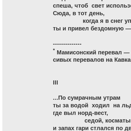
спеша, чтоб  свет использо
Сюда, в тот день,

                 когда я в снег у
ты и привел бездомную — д
*
 Мамисонский перевал — 
сивых перевалов на Кавказ
III

...По сумрачным утрам

ты за водой  ходил  на ль
где выл норд-вест,

                  седой, космат
и запах гари стлался по дв