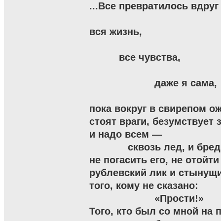
...Все превратилось вдруг
вся жизнь,

          все чувства,

                      даже я сама,

пока вокруг в свирепом ож
стоят враги, безумствует з
и надо всем —

             сквозь лед, и бред
не погасить его, не отойти
рублевский лик и стынущи
того, кому не сказано:

                      «Прости!»

Того, кто был со мной на п