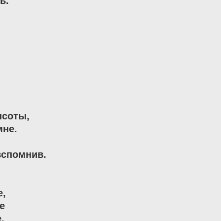
.

соты,

не.

вспомнив.

,




