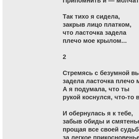
Припомнить и — молчать
Так тихо я сидела,

закрыв лицо платком,

что ласточка задела

плечо мое крылом...

2

Стремясь с безумной вы
задела ласточка плечо м
А я подумала, что ты

рукой коснулся, что-то 
И обернулась я к тебе,

забыв обиды и смятенье
прощая все своей судьбе
за легкое прикосновенье.