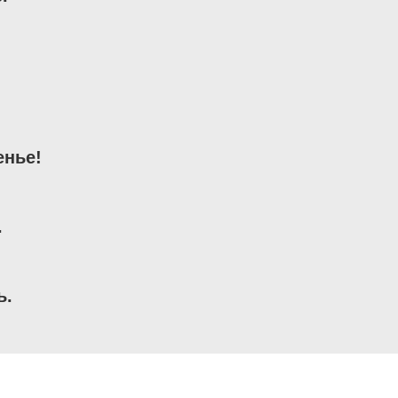
нье!



.
