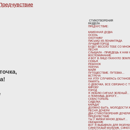
Предчувствие
CТИХОТВОРЕНИЯ
РАЗДЕЛА
ПРЕДЧУСТВИЕ
:
КАМЕННАЯ ДУДКА
ОСЕНЬ
ОХОТНИКУ
ПИСЬМО ИЗ ЛЕНИНГРАДА
ЛУЧШИЙ ГОРОД
БУДЕТ ВЕСЕЛО ТЕБЕ СО МНОЮ
ПЕСНЯ
СЛЫШАЛА - ПРИЕДЕШЬ К НАМ Н
ВОСПОМИНАНИЕ
И ВОТ В ЛИЦО ПАХНУЛО ЗЕМЛЯ
СЕМЬЯ
РЕБЕНОК
ПОРУКА
МАЙЯ
ПУТЕШЕСТВИЕ. ПУТЕВКА...
ВСТРЕЧА
НА УГЛУ СЛУЧИЛАСЬ ОСТАНОВК
ПАМЯТЬ
О ДЕВОЧКА, ВСЕ СВЯЗАНО С Т
КИРОВУ
ГОРОД
н
Я ЛЮБЛЮ СИГНАЛ ЗЕЛЕНЫЙ...
А ПОМНИШЬ ДОРОГУ...
СЕВАСТОПОЛЬ
СИДЕЛКА
КАРАДАГ
ДОЛЖНО БЫТЬ, МОЛОДОСТИ ХВ
ПЕСНЯ ДОЧЕРИ
ДВА СТИХОТВОРЕНИЯ ДОЧЕРИ
ПРЕДЧУВСТВИЕ
ТЫ У ЖИЗНИ МНОЮ ДОБЫТ...
ОБЕЩАНИЕ
ВОТ Я ВЫБИРАЛА ДЛЯ РАЗЛУКИ.
СИНЕГЛАЗЫЙ МАЛЬЧИК, СИНЕГЛ