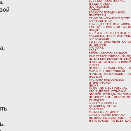
.

ВСЁ ПОЮ ЧУЖИЕ ПЕСНИ...
Я УЕДУ, Я УЕДУ...
ПОСЛЕСЛОВИЕ
вой

РОМАНС
БРОЖУ ПО ГОРОДУ И НОЮ...
ПРИЯТЕЛЯМ
СТИХИ ОБ ИСПАНСКИХ ДЕТЯХ
ВОСПОМИНАНИЕ
ТОЧНО ДЕТСТВО ВЕРНУЛОСЬ И
ТАК ЕЩЕ НИ РАЗУ — НЕ ЗАБЫЛА
ПАМЯТЬ
ВСЕЙ ЗЕМНОЮ ГОРЕЧЬЮ И БОЛ
ЛЮБОВНЫЕ ПЕСНИ, РАЗЛУЧНЫЕ
АЛИ АЛМАЗОВУ
ТЫ В ПУСТЫНЮ МЕНЯ ПОСЛАЛ
ИСПЫТАНИЕ
,

ЛИСТОПАД
ТОСТ
ЛЕТИТ НОВОГОДНЯЯ ВЬЮГА...
МНЕ СТАРОЕ СНИЛОСЬ ЖИЛИЩ
НА АСФАЛЬТ РАСПЛАВЛЕННЫЙ
ПЕРЕШАГНУВ ПОРОГ ВЫСОКИЙ.
РОДИНЕ
ПАХНЕТ СОСНАМИ, ГАРЬЮ, ТЛ
МАРГАРИТЕ КОРШУНОВОЙ
ПРИДЕШЬ, КАК ПРИХОДЯТ СЛЕП
НАШ ДОМ
ЛАСТОЧКИ НАД ОБРЫВОМ
ИРЭНЕ ГУРСКОЙ
ПЕСНЯ
ЗНАЮ, ЧЕМ МЕНЯ ПЛЕНИЛА...
ЧТО Я ДЕЛАЮ?! ОТПУСКАЮ...
ЭТО ВСЕ НЕПРАВДА. ТЫ ЛЮБИМ
НЕ МОЖЕТ БЫТЬ, ЧТОБ ЖИЛИ 
МОЛОДОСТЬ
БОРИСУ КОРНИЛОВУ
ДАЛЬНИМ ДРУЗЬЯМ
ть

АЛЕНУШКА
КОЛЫБЕЛЬНАЯ ДРУГУ
ЕВРОПА. ВОЙНА 1940 ГОДА
НЕ ЗНАЮ, НЕ ЗНАЮ, ЖИВУ — И
Я ТАК БОЮСЬ, ЧТО ВСЕХ, КОГ
.
