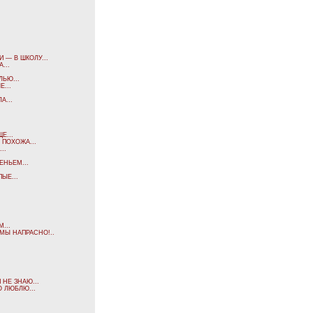
 — В ШКОЛУ...
...
ЬЮ...
...
А...
Е...
 ПОХОЖА...
..
ЕНЬЕМ...
ЫЕ...
...
МЫ НАПРАСНО!..
 НЕ ЗНАЮ...
О ЛЮБЛЮ...