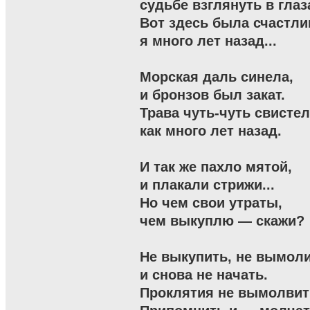
судьбе взглянуть в глаза
Вот здесь была счастли
я много лет назад...

Морская даль синела,

и бронзов был закат.

Трава чуть-чуть свистела
как много лет назад.

И так же пахло мятой,

и плакали стрижи...

Но чем свои утраты,

чем выкуплю — скажи?

Не выкупить, не вымоли
и снова не начать.

Проклятия не вымолвить