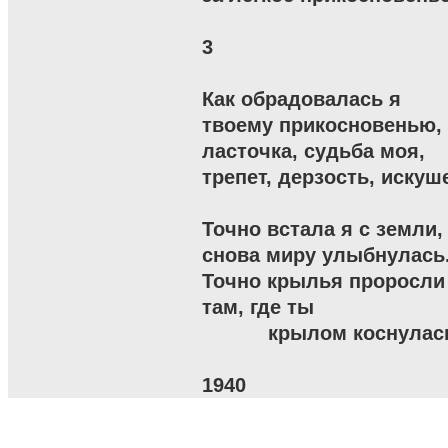
3

Как обрадовалась я

твоему прикосновенью,

ласточка, судьба моя,

трепет, дерзость, искуше
Точно встала я с земли,

снова миру улыбнулась.
Точно крылья проросли

там, где ты

           крылом коснулась