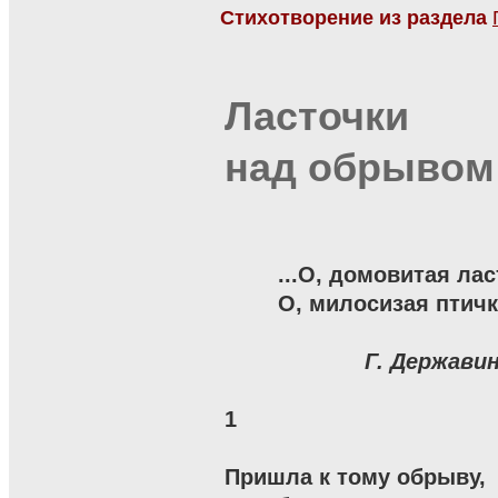
Стихотворение из раздела
Ласточки
над обрывом
	...О, домовитая ласточка,

	О, милосизая птичка!

Г. Держави
1

Пришла к тому обрыву,
